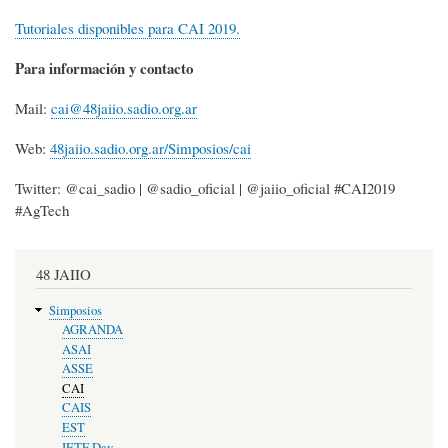
Tutoriales disponibles para CAI 2019.
Para información y contacto
Mail:
cai@48jaiio.sadio.org.ar
Web:
48jaiio.sadio.org.ar/Simposios/cai
Twitter: @cai_sadio | @sadio_oficial | @jaiio_oficial #CAI2019
#AgTech
48 JAIIO
Simposios
AGRANDA
ASAI
ASSE
CAI
CAIS
EST
IETF Day