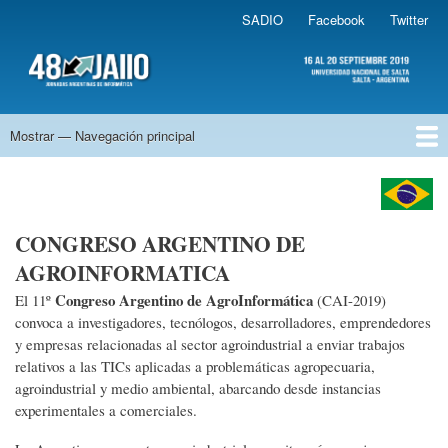
Pasar
SADIO
Facebook
Twitter
Sadio
al
contenido
.
principal
48 JAIIO
Mostrar — Navegación principal
Navegación
principal
Bienvenidos
Novedades
Autoridades del Evento
Sponsors de las JAIIO
Auspiciantes
Simposios
Fechas Importantes
Aranceles
Cómo Inscribirse a las JAIIO
CONGRESO ARGENTINO DE
AGROINFORMATICA
Congreso Argentino de AgroInformática
El 11º
(CAI-2019)
convoca a investigadores, tecnólogos, desarrolladores, emprendedores
y empresas relacionadas al sector agroindustrial a enviar trabajos
relativos a las TICs aplicadas a problemáticas agropecuaria,
agroindustrial y medio ambiental, abarcando desde instancias
experimentales a comerciales.