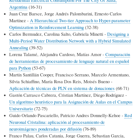
Argentina
(16-31)
Juan Cruz Barsce, Jorge Andrés Palombarini, Ernesto Carlos
Martínez -
A Hierarchical Two-tier Approach to Hyper-parameter
Optimization in Reinforcement Learning
(32-38)
Carlos Bermudez, Carolina Salto, Gabriela Minetti -
Designing a
Multi-Period Water Distribution Network with a Hybrid Simulated
Annealing
(39-52)
Lorena Talamé, Alejandra Cardoso, Matías Amor -
Comparación
de herramientas de procesamiento de lenguaje natural en español
para Python
(53-67)
Martín Santillán Cooper, Francisco Serrano, Marcelo Armentano,
Silvia Schiaffino, María Rosa Dos Reis, Moisés Bueno -
Aplicación de técnicas de PLN en sistema de donaciones
(68-71)
Gastón Carrasco Cabrera, Cristian Martínez, Diego Rodríguez -
Un algoritmo heurístico para la Asignación de Aulas en el Campus
Universitario
(72-75)
Guido Orlando Pascariello, Patricio Andres Donnelly-Kehoe -
Red
Neuronal Cristalina: aplicación al procesamiento de
neuroimágenes ponderadas por difusión
(76-89)
Franco Palau, Carlos Catania, Jorge Guerra, Sebastian Garcia,