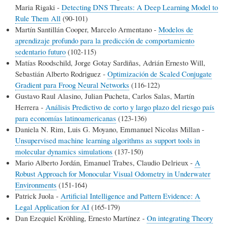
Maria Rigaki -
Detecting DNS Threats: A Deep Learning Model to
Rule Them All
(90-101)
Martín Santillán Cooper, Marcelo Armentano -
Modelos de
aprendizaje profundo para la predicción de comportamiento
sedentario futuro
(102-115)
Matías Roodschild, Jorge Gotay Sardiñas, Adrián Ernesto Will,
Sebastián Alberto Rodriguez -
Optimización de Scaled Conjugate
Gradient para Froog Neural Networks
(116-122)
Gustavo Raul Alasino, Julian Pucheta, Carlos Salas, Martín
Herrera -
Análisis Predictivo de corto y largo plazo del riesgo país
para economías latinoamericanas
(123-136)
Daniela N. Rim, Luis G. Moyano, Emmanuel Nicolas Millan -
Unsupervised machine learning algorithms as support tools in
molecular dynamics simulations
(137-150)
Mario Alberto Jordán, Emanuel Trabes, Claudio Delrieux -
A
Robust Approach for Monocular Visual Odometry in Underwater
Environments
(151-164)
Patrick Juola -
Artificial Intelligence and Pattern Evidence: A
Legal Application for AI
(165-179)
Dan Ezequiel Kröhling, Ernesto Martínez -
On integrating Theory