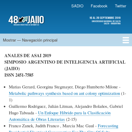
Pasar
SADIO
Facebook
Twitter
Sadio
al
contenido
.
principal
48 JAIIO
Mostrar — Navegación principal
Navegación
principal
Bienvenidos
Novedades
Autoridades del Evento
Sponsors de las JAIIO
Auspiciantes
Simposios
Fechas Importantes
Aranceles
Cómo Inscribirse a las JAIIO
ANALES DE ASAI 2019
SIMPOSIO ARGENTINO DE INTELIGENCIA ARTIFICIAL
(JAIIO)
ISSN 2451-7585
Matias Gerard, Georgina Stegmayer, Diego Humberto Milone -
Metabolic pathways synthesis based on ant colony optimization
(1-
1)
Guillermo Rodriguez, Julián Litman, Alejandro Bolaños, Gabriel
Hugo Taboada -
Un Enfoque Híbrido para la Clasificación
Automática de Obras Literarias
(2-15)
Franco Zanek, Judith Franco , Marcia Mac Gaul -
Forecasting
Residential Electrical Consumption For The City Of Salta,